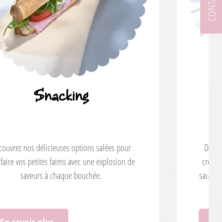
Pain
Des pains classiques évoquant la nostalgie aux
créations spéciales gourmandes, notre sélection
saura satisfaire les amateurs de pain, incluant des
options pauvres en gluten.