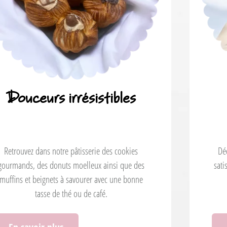
Snacking
Découvrez nos délicieuses options salées pour
satisfaire vos petites faims avec une explosion de
saveurs à chaque bouchée.