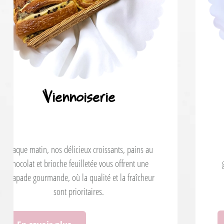
Douceurs irrésistibles
Retrouvez dans notre pâtisserie des cookies
gourmands, des donuts moelleux ainsi que des
muffins et beignets à savourer avec une bonne
tasse de thé ou de café.