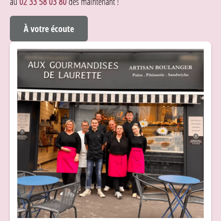
au
02 33 58 03 80
dès maintenant !
À votre écoute